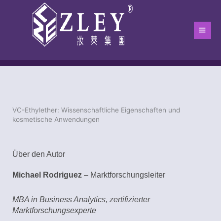
Zum
Hau
Inhalt
springen
VC-Ethylether: Wissenschaftliche Eigenschaften und
Heim
-
Der Blog
-
Blog
-
VC-Ethylether: Wissenschaftliche Eige
kosmetische Anwendungen
Über den Autor
Michael Rodriguez
– Marktforschungsleiter
MBA in Business Analytics, zertifizierter
Marktforschungsexperte