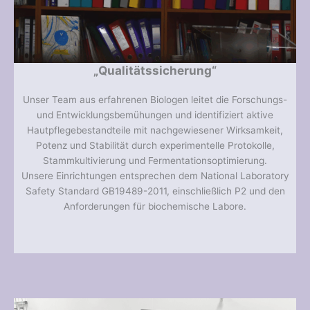
„Qualitätssicherung“
Unser Team aus erfahrenen Biologen leitet die Forschungs-
und Entwicklungsbemühungen und identifiziert aktive
Hautpflegebestandteile mit nachgewiesener Wirksamkeit,
Potenz und Stabilität durch experimentelle Protokolle,
Stammkultivierung und Fermentationsoptimierung.
Unsere Einrichtungen entsprechen dem National Laboratory
Safety Standard GB19489-2011, einschließlich P2 und den
Anforderungen für biochemische Labore.