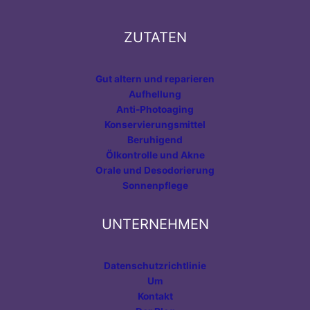
ZUTATEN
Gut altern und reparieren
Aufhellung
Anti-Photoaging
Konservierungsmittel
Beruhigend
Ölkontrolle und Akne
Orale und Desodorierung
Sonnenpflege
UNTERNEHMEN
Datenschutzrichtlinie
Um
Kontakt