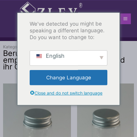
Zum
Hau
Inhalt
springen
We've detected you might be
speaking a different language.
Do you want to change to:
Kategorie: SOOTHING
Heim
-
Produkt
-
BERUHIGEND
Beruhigende Inhaltsstoffe, die
English
empfindliche Haut beruhigen und
ihr Gleichgewicht schützen
Change Language
Close and do not switch language