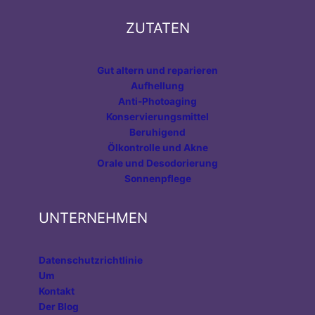
ZUTATEN
Gut altern und reparieren
Aufhellung
Anti-Photoaging
Konservierungsmittel
Beruhigend
Ölkontrolle und Akne
Orale und Desodorierung
Sonnenpflege
UNTERNEHMEN
Datenschutzrichtlinie
Um
Kontakt
Der Blog