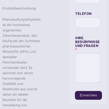
Produktbeschreibung
TELEFON
Phenolsulfonylethylamin
ist ein hochreines
organisches
B
Zwischenprodukt, das
IHRE
E
häufig bei der Synthese
BEDÜRFNISSE
D
UND FRAGEN
pharmazeutischer
Ü
*
R
Wirkstoffe (APIs) und
F
spezieller
N
Feinchemikalien
I
S
verwendet wird. Es
S
zeichnet sich durch
E
U
hervorragende
N
Stabilität und
D
Reaktivität aus und ist
E
-
daher ein idealer
Einreichen
M
Baustein für die
A
Herstellung von
I