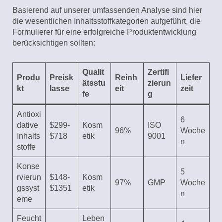
Basierend auf unserer umfassenden Analyse sind hier
die wesentlichen Inhaltsstoffkategorien aufgeführt, die
Formulierer für eine erfolgreiche Produktentwicklung
berücksichtigen sollten:
Qualit
Zertifi
Produ
Preisk
Reinh
Liefer
ätsstu
zierun
kt
lasse
eit
zeit
fe
g
Antioxi
6
dative
$299-
Kosm
ISO
96%
Woche
Inhalts
$718
etik
9001
n
stoffe
Konse
5
rvierun
$148-
Kosm
97%
GMP
Woche
gssyst
$1351
etik
n
eme
Feucht
Leben