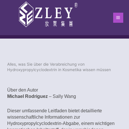
Zum
Hau
Inhalt
springen
Alles, was Sie über die Verabreichung von
Heim
-
Der Blog
-
Blog
-
Alles, was Sie über die Verabreichung v
Hydroxypropylcyclodextrin in Kosmetika wissen müssen
Über den Autor
Michael Rodriguez
– Sally Wang
Dieser umfassende Leitfaden bietet detaillierte
wissenschaftliche Informationen zur
Hydroxypropylcyclodextrin-Abgabe, einem wichtigen