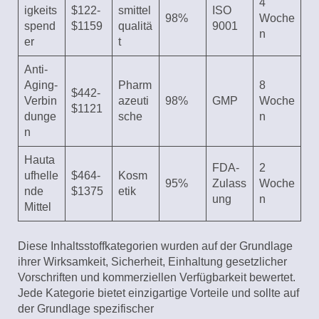
4
igkeits
$122-
smittel
ISO
98%
Woche
spend
$1159
qualitä
9001
n
er
t
Anti-
Aging-
Pharm
8
$442-
Verbin
azeuti
98%
GMP
Woche
$1121
dunge
sche
n
n
Hauta
FDA-
2
ufhelle
$464-
Kosm
95%
Zulass
Woche
nde
$1375
etik
ung
n
Mittel
Diese Inhaltsstoffkategorien wurden auf der Grundlage
ihrer Wirksamkeit, Sicherheit, Einhaltung gesetzlicher
Vorschriften und kommerziellen Verfügbarkeit bewertet.
Jede Kategorie bietet einzigartige Vorteile und sollte auf
der Grundlage spezifischer