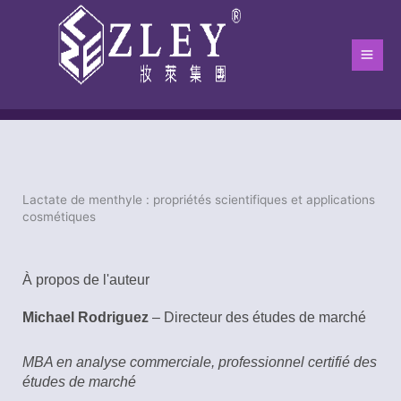
Aller
Men
au
Princ
contenu
Lactate de menthyle : propriétés scientifiques et applications
Maison
-
Blog
-
blog
-
Lactate de menthyle : propriétés scientifiq
cosmétiques
À propos de l'auteur
Michael Rodriguez
– Directeur des études de marché
MBA en analyse commerciale, professionnel certifié des
études de marché