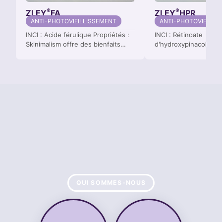
®
®
ZLEY
FA
ZLEY
HPR
ANTI-PHOTOVIEILLISSEMENT
ANTI-PHOTOVIEILLI
INCI : Acide férulique Propriétés :
INCI : Rétinoate
Skinimalism offre des bienfaits
d'hydroxypinacolone. 
antioxydants et éclaircissants
Favorise la synthèse 
hautement efficaces. Favorise
cutané et atténue les
également la microcirculation et
ridules. Idéal pour acc
contribue à réduire le recours aux
métabolisme des kéra
conservateurs.
inhiber la production
QUI SOMMES-NOUS