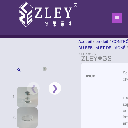
Aller
Men
au
Princ
contenu
Accueil
/
produit
/
CONTRÔ
DU BÉBUM ET DE L'ACNÉ
/
ZLEY®GS
ZLEY®GS
🔍
Sa
INCI:
gl
Dé
sa
do
irr
an