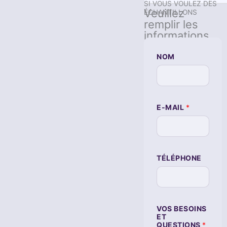
SI VOUS VOULEZ DES
Veuillez
ÉCHANTILLONS
remplir les
informations
NOM
L
E-MAIL
*
E
C
O
U
R
R
TÉLÉPHONE
I
E
R
É
L
E
C
VOS BESOINS
T
ET
R
QUESTIONS
*