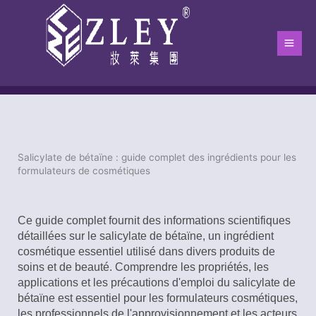
Aller
Men
au
Princ
contenu
Salicylate de bétaïne : guide complet des ingrédients pour les
Maison
-
Blog
-
blog
-
Salicylate de bétaïne : guide complet des i
formulateurs de cosmétiques
Ce guide complet fournit des informations scientifiques
détaillées sur le salicylate de bétaïne, un ingrédient
cosmétique essentiel utilisé dans divers produits de
soins et de beauté. Comprendre les propriétés, les
applications et les précautions d'emploi du salicylate de
bétaïne est essentiel pour les formulateurs cosmétiques,
les professionnels de l'approvisionnement et les acteurs