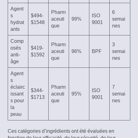
Agent
Pharm
6
s
$494-
ISO
aceuti
99%
semai
hydrat
$1548
9001
que
nes
ants
Comp
Pharm
3
osés
$419-
aceuti
96%
BPF
semai
anti-
$1592
que
nes
âge
Agent
s
éclairc
Pharm
7
$344-
ISO
issant
aceuti
95%
semai
$1713
9001
s pour
que
nes
la
peau
Ces catégories d’ingrédients ont été évaluées en
fonction de leur efficacité, de leur sécurité, de leur