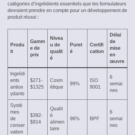
catégories d’ingrédients essentiels que les formulateurs
devraient prendre en compte pour un développement de
produit réussi :
Délai
Nivea
Gamm
de
Produ
u de
Puret
Certifi
e de
mise
it
qualit
é
cation
prix
en
é
œuvre
Ingrédi
6
ents
$271-
Cosm
ISO
99%
semai
antiox
$1325
étique
9001
nes
ydants
Systè
Qualit
mes
6
$392-
é
de
96%
BPF
semai
$914
alimen
conser
nes
taire
vation