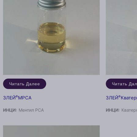
Читать Далее
Читать Да
®
®
ЗЛЕЙ
MPCA
ЗЛЕЙ
Кватер
ИНЦИ:
Ментил PCA
ИНЦИ:
Кватер