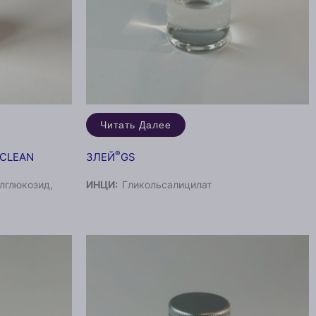
Читать Далее
®
CLEAN
ЗЛЕЙ
GS
лглюкозид,
ИНЦИ:
Гликольсалицилат