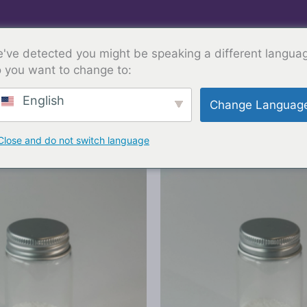
ИНГРЕДИЕНТЫ
API
НАША КОМПАН
ИДЕНТИФИКАТОР
ФОРМУЛА
've detected you might be speaking a different langua
 you want to change to:
English
Change Languag
онтролируют жирность кожи, борют
Close and do not switch language