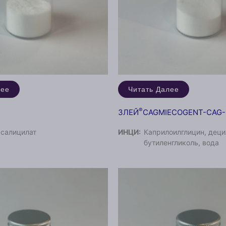
лее
Читать Далее
®
ЗЛЕЙ
CAGMIECOGENT-CAG-
 салицилат
ИНЦИ:
Каприлоилглицин, деци
бутиленгликоль, вода