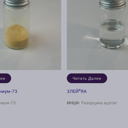
лее
Читать Далее
®
ниум-73
ЗЛЕЙ
RA
ниум-73
ИНЦИ:
Резорцина ацетат