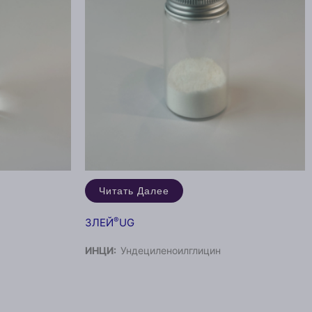
Читать Далее
®
ЗЛЕЙ
UG
ИНЦИ:
Ундециленоилглицин