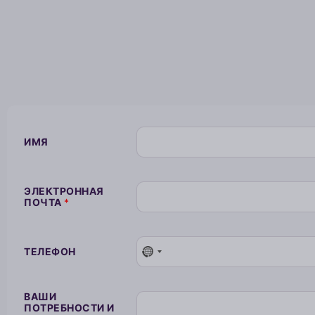
Д
Л
ИМЯ
Я
П
О
Ч
ЭЛЕКТРОННАЯ
Т
ПОЧТА
*
Е
Т
Е
Л
Е
ТЕЛЕФОН
Ф
О
Н
ВАШИ
ПОТРЕБНОСТИ И