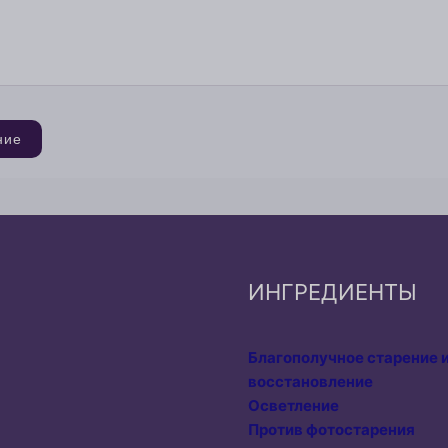
ние
ИНГРЕДИЕНТЫ
Благополучное старение 
восстановление
Осветление
Против фотостарения